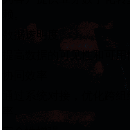
赖。
数据透明度
提高数据的可见性和可用性
协同效率
通过系统对接，优化跨组
率。