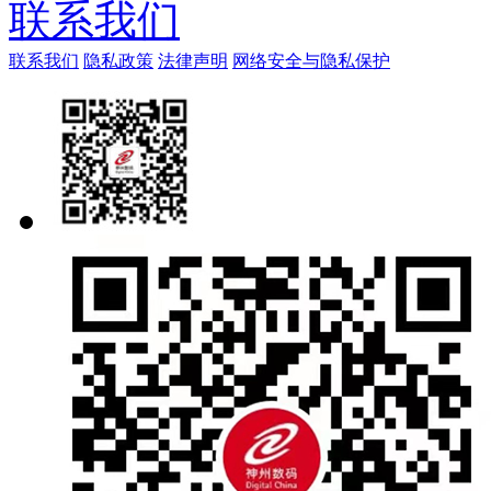
联系我们
联系我们
隐私政策
法律声明
网络安全与隐私保护