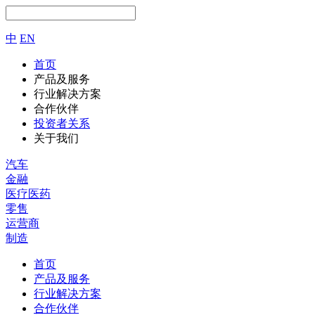
中
EN
首页
产品及服务
行业解决方案
合作伙伴
投资者关系
关于我们
汽车
金融
医疗医药
零售
运营商
制造
首页
产品及服务
行业解决方案
合作伙伴