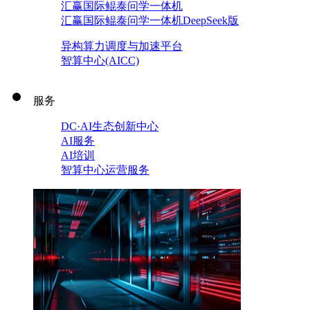
汇赢国际鲲泰问学一体机
汇赢国际鲲泰问学一体机DeepSeek版
异构算力调度与加速平台
智算中心(AICC)
服务
DC·AI生态创新中心
AI服务
AI培训
智算中心运营服务