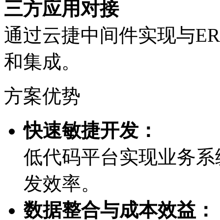
三方应用对接
通过云捷中间件实现与E
和集成。
方案优势
快速敏捷开发：
低代码平台实现业务系统
发效率。
数据整合与成本效益：