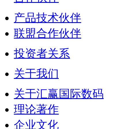
产品技术伙伴
联盟合作伙伴
投资者关系
关于我们
关于汇赢国际数码
理论著作
企业文化