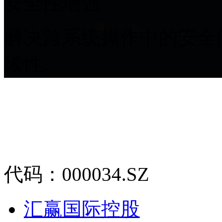
安全性增强
解决跨系统操作中的安全问
续性。
代码：000034.SZ
汇赢国际控股