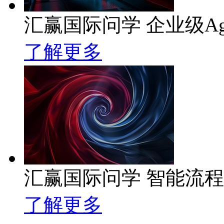
汇赢国际问学 企业级Ag
了解更多
汇赢国际问学 智能流
了解更多