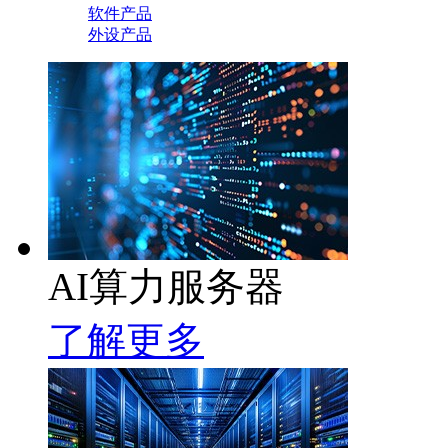
软件产品
外设产品
AI算力服务器
了解更多